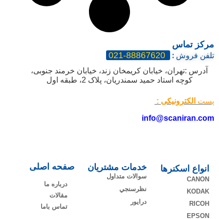
مرکز تماس
88867620-021
تلفن فروش
:
آدرس :تهران، خیابان کریمخان زند، خیابان خرمند جنوبی،
کوچه استاد حمید سمندریان، پلاک 2، طبقه اول
پست
الکترونیکی :
info@scaniran.com
صفحه اصلی
خدمات مشتریان
انواع اسکنرها
سوالات متداول
CANON
درباره ما
نظرسنجي
KODAK
مقالات
درایور
RICOH
تماس باما
EPSON