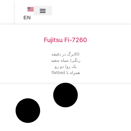
EN
Fujitsu Fi-7260
60برگ در دقیقه
رنگی/ سیاه سفید
یک رو/ دو رو
همراه با flatbed