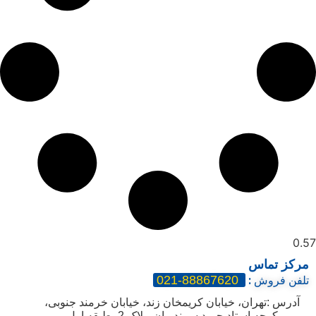
مرکز تماس
88867620-021
تلفن فروش
:
آدرس :تهران، خیابان کریمخان زند، خیابان خرمند جنوبی،
کوچه استاد حمید سمندریان، پلاک 2، طبقه اول