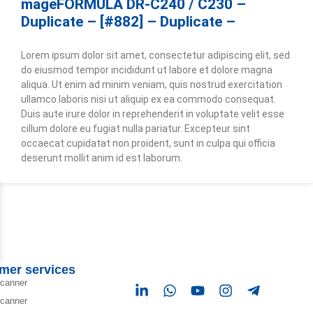
mageFORMULA DR-C240 / C230 –
Duplicate – [#882] – Duplicate –
Lorem ipsum dolor sit amet, consectetur adipiscing elit, sed
do eiusmod tempor incididunt ut labore et dolore magna
aliqua. Ut enim ad minim veniam, quis nostrud exercitation
ullamco laboris nisi ut aliquip ex ea commodo consequat.
Duis aute irure dolor in reprehenderit in voluptate velit esse
cillum dolore eu fugiat nulla pariatur. Excepteur sint
occaecat cupidatat non proident, sunt in culpa qui officia
deserunt mollit anim id est laborum.
mer services
scanner
scanner