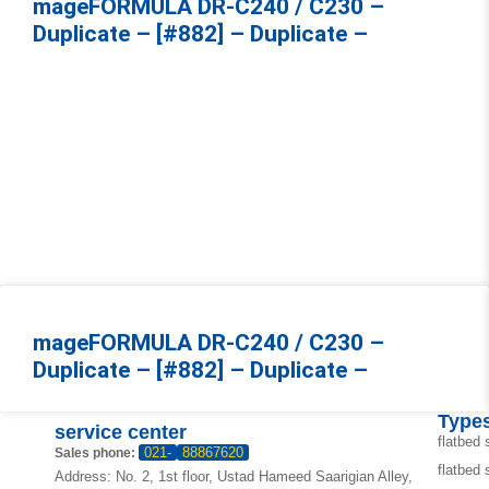
mageFORMULA DR-C240 / C230 –
Duplicate – [#882] – Duplicate –
mageFORMULA DR-C240 / C230 –
Duplicate – [#882] – Duplicate –
Types
service center
flatbed
021-
88867620
Sales phone:
flatbed
Address: No. 2, 1st floor, Ustad Hameed Saarigian Alley,