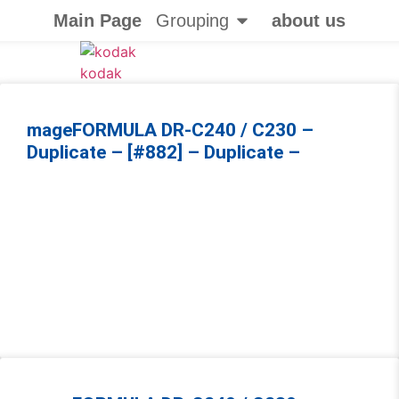
Main Page
Grouping
about us
kodak
mageFORMULA DR-C240 / C230 –
Duplicate – [#882] – Duplicate –